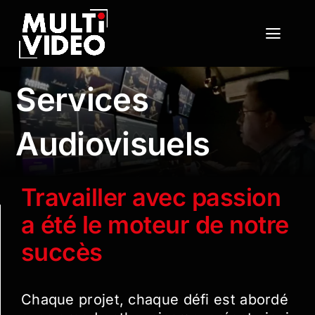
Passer
au
Toggl
contenu
Navig
Moyens
Services
Services
Audiovisuels
Portfolio
Travailler avec passion
Contact
a été le moteur de notre
succès
Chaque projet, chaque défi est abordé