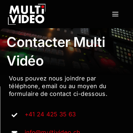
Passer
au
Toggl
contenu
Navig
Moyens
Contacter Multi
Services
Vidéo
Portfolio
Vous pouvez nous joindre par
Contact
téléphone, email ou au moyen du
formulaire de contact ci-dessous.
+41 24 425 35 63
info@multivideo.ch