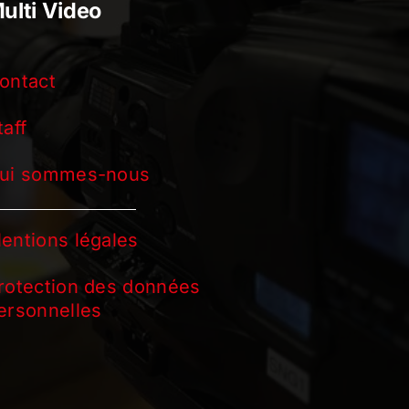
ulti Video
ontact
taff
ui sommes-nous
entions légales
rotection des données
ersonnelles