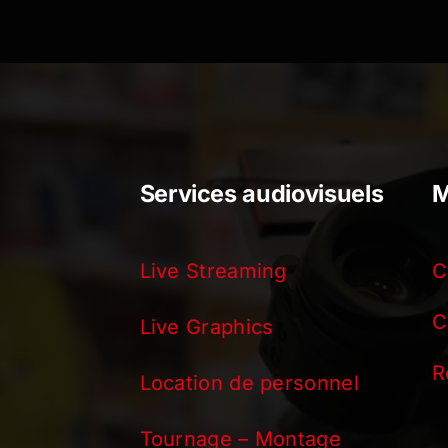
Services audiovisuels
M
Live Streaming
C
C
Live Graphics
R
Location de personnel
Tournage – Montage