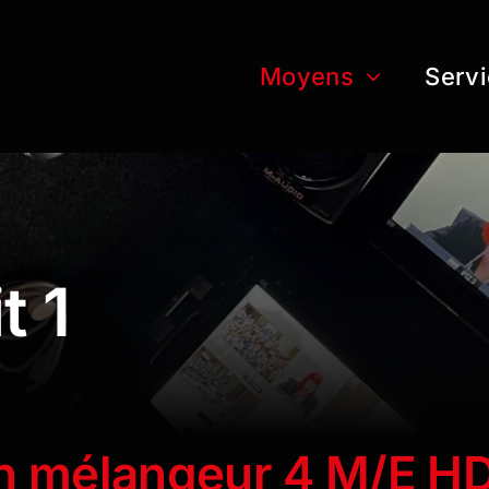
Moyens
Serv
t 1
un mélangeur 4 M/E H