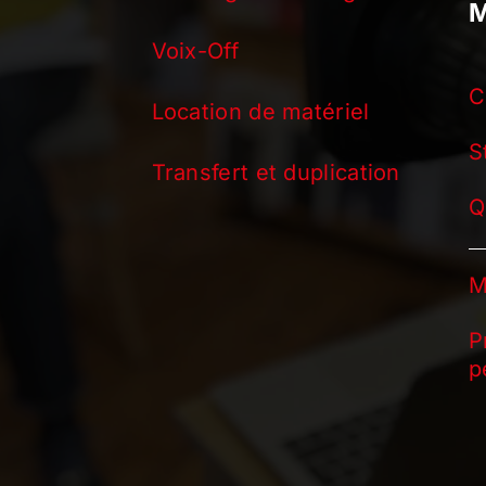
M
Voix-Off
C
Location de matériel
S
Transfert et duplication
Q
M
P
p