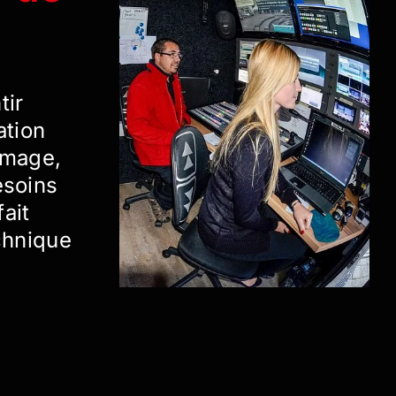
tir
ation
 image,
esoins
ait
chnique